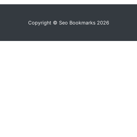
Copyright © Seo Bookmarks 2026