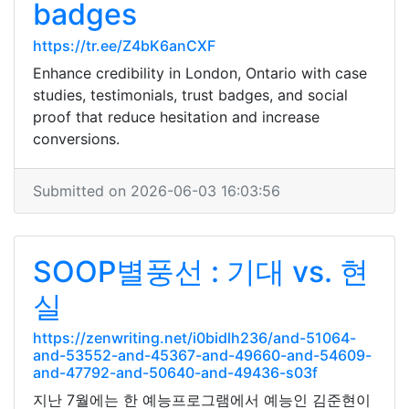
badges
https://tr.ee/Z4bK6anCXF
Enhance credibility in London, Ontario with case
studies, testimonials, trust badges, and social
proof that reduce hesitation and increase
conversions.
Submitted on 2026-06-03 16:03:56
SOOP별풍선 : 기대 vs. 현
실
https://zenwriting.net/i0bidlh236/and-51064-
and-53552-and-45367-and-49660-and-54609-
and-47792-and-50640-and-49436-s03f
지난 7월에는 한 예능프로그램에서 예능인 김준현이