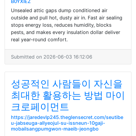
B0YXIEZ
Unsealed attic gaps dump conditioned air
outside and pull hot, dusty air in. Fast air sealing
stops energy loss, reduces humidity, blocks
pests, and makes every insulation dollar deliver
real year-round comfort.
Submitted on 2026-06-03 16:12:06
성공적인 사람들이 자신을
최대한 활용하는 방법 마이
크로페이먼트
https://jaredevlp245.theglensecret.com/seutibe
u-jabseuga-allyeojul-su-issneun-10gaji-
mobailsangpumgwon-maeib-jeongbo