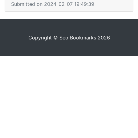
Submitted on 2024-02-07 19:49:39
Copyright © Seo Bookmarks 2026